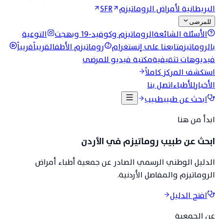
البريطانية لأمراض الروماتيزم
SFR
للمرضى
الأسئلة الشائعة
الروماتيزم وكوفيد-19 وبهجت
التوعية
بالروماتيزم
تابعنا على إنستغرام
روماتيزم الأطفال
قريباً
قريباً
فيديوهات تثقيفية
مكتبة فيديو للمرضى
استكشف المركز كاملاً
الأخبار
للأطباء
اتصل بنا
ابحث عن طبيب
طبيب
ابدأ من هنا
ابحث عن طبيب روماتيزم في الأردن
الدليل الوطني الرسمي الصادر عن جمعية أطباء أمراض
الروماتيزم والمفاصل الأردنية.
افتح الدليل
عن الجمعية