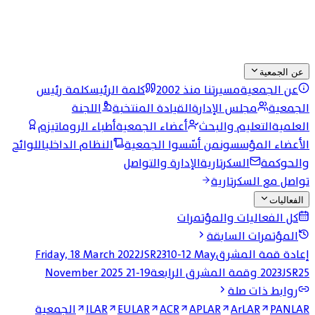
عن الجمعية
عن الجمعية
مسيرتنا منذ 2002
كلمة الرئيس
كلمة رئيس
الجمعية
مجلس الإدارة
القيادة المنتخبة
اللجنة
العلمية
التعليم والبحث
أعضاء الجمعية
أطباء الروماتيزم
الأعضاء المؤسسون
من أسّسوا الجمعية
النظام الداخلي
اللوائح
والحوكمة
السكرتارية
الإدارة والتواصل
تواصل مع السكرتارية
الفعاليات
كل الفعاليات والمؤتمرات
المؤتمرات السابقة
إعادة قمة المشرق
10-12 May
JSR23
Friday, 18 March 2022
JSR25 وقمة المشرق الرابعة
2023
19-21 November 2025
روابط ذات صلة
PANLAR
ArLAR
APLAR
ACR
EULAR
ILAR
الجمعية