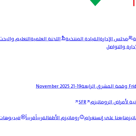
ة
مجلس الإدارة
القيادة المنتخبة
اللجنة العلمية
التعليم والبحث
إدارة والتواصل
19-21 November 2025
Fri
ية لأمراض الروماتيزم
SFR
تيزم
تابعنا على إنستغرام
روماتيزم الأطفال
قريباً
قريباً
فيديوهات 