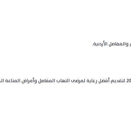
والمفاصل الأردنية.
تأسست جمعية أطباء أمراض الروماتيزم والمفاصل الأردنية عام 2002 لتقديم أفضل رعاية لمرضى ا