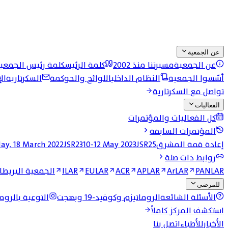
عن الجمعية
عن الجمعية
مسيرتنا منذ 2002
كلمة الرئيس
كلمة رئيس الجمعي
أسّسوا الجمعية
النظام الداخلي
اللوائح والحوكمة
السكرتارية
ال
تواصل مع السكرتارية
الفعاليات
كل الفعاليات والمؤتمرات
المؤتمرات السابقة
إعادة قمة المشرق
JSR25 وقمة المشرق الرابعة
10-12 May 2023
JSR23
day, 18 March 2022
روابط ذات صلة
PANLAR
ArLAR
APLAR
ACR
EULAR
ILAR
الجمعية البريطان
للمرضى
الأسئلة الشائعة
الروماتيزم وكوفيد-19 وبهجت
التوعية بالروما
استكشف المركز كاملاً
الأخبار
للأطباء
اتصل بنا