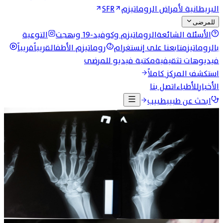
البريطانية لأمراض الروماتيزم
SFR
للمرضى
الأسئلة الشائعة
الروماتيزم وكوفيد-19 وبهجت
التوعية
بالروماتيزم
تابعنا على إنستغرام
روماتيزم الأطفال
قريباً
قريباً
فيديوهات تثقيفية
مكتبة فيديو للمرضى
استكشف المركز كاملاً
الأخبار
للأطباء
اتصل بنا
ابحث عن طبيب
طبيب
الرئيسية
الفعاليات
المؤتمرات السابقة
JSR25
JSR25 وقمة المشرق الرابعة لأمراض
الروماتيزم
المؤتمر الأردني الثامن لأمراض الروماتيزم، بالتعاون مع
المؤتمر الفلسطيني الثالث لأمراض الروماتيزم.
19-21 تشرين الثاني 2025
فندق جراند حياة، عمّان - الأردن