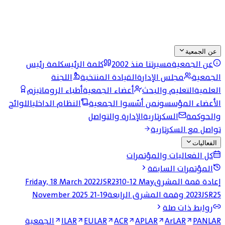
عن الجمعية
عن الجمعية
مسيرتنا منذ 2002
كلمة الرئيس
كلمة رئيس
الجمعية
مجلس الإدارة
القيادة المنتخبة
اللجنة
العلمية
التعليم والبحث
أعضاء الجمعية
أطباء الروماتيزم
الأعضاء المؤسسون
من أسّسوا الجمعية
النظام الداخلي
اللوائح
والحوكمة
السكرتارية
الإدارة والتواصل
تواصل مع السكرتارية
الفعاليات
كل الفعاليات والمؤتمرات
المؤتمرات السابقة
إعادة قمة المشرق
10-12 May
JSR23
Friday, 18 March 2022
JSR25 وقمة المشرق الرابعة
2023
19-21 November 2025
روابط ذات صلة
PANLAR
ArLAR
APLAR
ACR
EULAR
ILAR
الجمعية