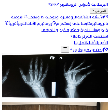
البريطانية لأمراض الروماتيزم
SFR
للمرضى
الأسئلة الشائعة
الروماتيزم وكوفيد-19 وبهجت
التوعية
بالروماتيزم
تابعنا على إنستغرام
روماتيزم الأطفال
قريباً
قريباً
فيديوهات تثقيفية
مكتبة فيديو للمرضى
استكشف المركز كاملاً
الأخبار
للأطباء
اتصل بنا
ابحث عن طبيب
طبيب
الرئيسية
عن الجمعية
عن جمعية أطباء أمراض الروماتيزم
والمفاصل الأردنية
صوت طب الروماتيزم في الأردن منذ عام 2002 — تنظيمًا
للمهنة وارتقاءً بالتخصص ورعايةً للمرضى.
2002