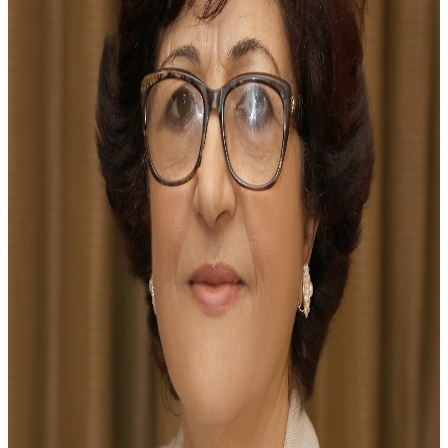
رَحِمَهُ اللّٰهُ
د. علاّم خليل
د. بديع الصالح
د. باسل المصري
د. باسم كامل
د. فواز القضاة
رَحِمَهُ اللّٰهُ
د. حسن نداف
د. جريس الداود
د. خضر مصطفى
د. مرزوق خير