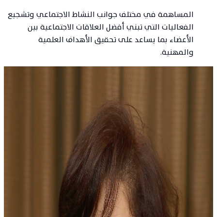
المساهمة في مختلف جوانب النشاط الاجتماعي وتشجيع
الفعاليات التي تبني أفضل العلاقات الاجتماعية بين
الأعضاء بما يساعد على تحقيق الأهداف العلمية
والمهنية.
الأعضاء المؤسسون
أسّس الجمعية 15 عضواً
في 22 أيار 2002، اجتمع نخبة من أطباء الروماتيزم لتأسيس
جمعية أطباء أمراض الروماتيزم والمفاصل الأردنية، واعتماد
نظامها الداخلي ووضع أهدافها لتطوير التخصص والمختصين.
د. احمد السواس
د. علاء الهرش
د. علي قنديل