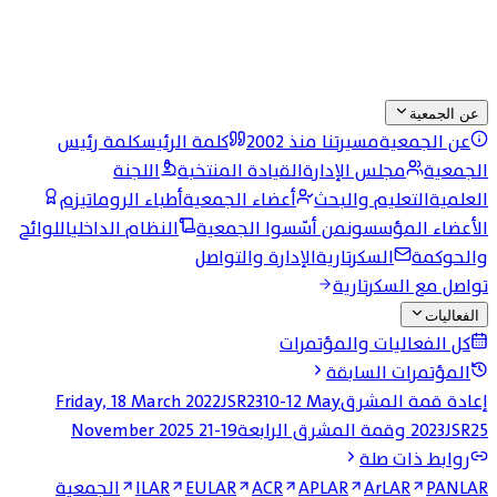
عن الجمعية
عن الجمعية
مسيرتنا منذ 2002
كلمة الرئيس
كلمة رئيس
الجمعية
مجلس الإدارة
القيادة المنتخبة
اللجنة
العلمية
التعليم والبحث
أعضاء الجمعية
أطباء الروماتيزم
الأعضاء المؤسسون
من أسّسوا الجمعية
النظام الداخلي
اللوائح
والحوكمة
السكرتارية
الإدارة والتواصل
تواصل مع السكرتارية
الفعاليات
كل الفعاليات والمؤتمرات
المؤتمرات السابقة
إعادة قمة المشرق
10-12 May
JSR23
Friday, 18 March 2022
JSR25 وقمة المشرق الرابعة
2023
19-21 November 2025
روابط ذات صلة
PANLAR
ArLAR
APLAR
ACR
EULAR
ILAR
الجمعية