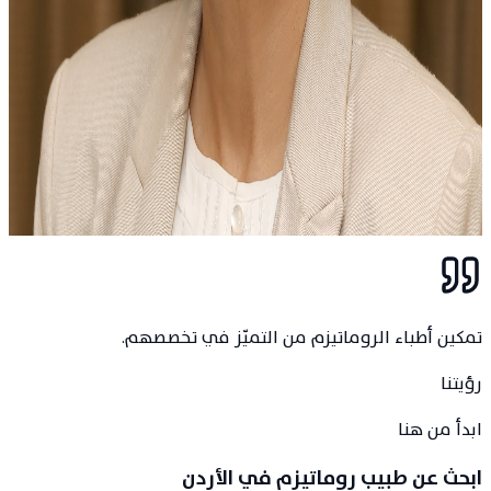
MM
د. مبارك مهير
رَحِمَهُ اللّٰهُ
د. موسى الحديدي
د. وفاء مدانات
تمكين أطباء الروماتيزم من التميّز في تخصصهم.
رؤيتنا
ابدأ من هنا
ابحث عن طبيب روماتيزم في الأردن