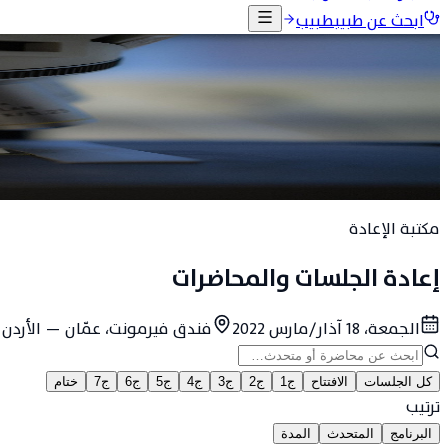
ابحث عن طبيب
طبيب
الرئيسية
الفعاليات
المؤتمرات السابقة
إعادة قمة المشرق
قمة المشرق الأولى لأمراض الروماتيزم
شاهد محاضرات وجلسات القمة كاملةً عند الطلب — اختر الجلسة أو 
الجمعة، 18 آذار/مارس 2022
فندق فيرمونت، عمّان — الأردن
مكتبة الإعادة
إعادة الجلسات والمحاضرات
الجمعة، 18 آذار/مارس 2022
فندق فيرمونت، عمّان — الأردن
كل الجلسات
الافتتاح
ج1
ج2
ج3
ج4
ج5
ج6
ج7
ختام
ترتيب
البرنامج
المتحدث
المدة