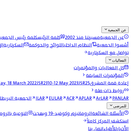
عن الجمعية
عن الجمعية
مسيرتنا منذ 2002
كلمة الرئيس
كلمة رئيس الجمعي
أسّسوا الجمعية
النظام الداخلي
اللوائح والحوكمة
السكرتارية
ال
تواصل مع السكرتارية
الفعاليات
كل الفعاليات والمؤتمرات
المؤتمرات السابقة
إعادة قمة المشرق
JSR25 وقمة المشرق الرابعة
10-12 May 2023
JSR23
day, 18 March 2022
روابط ذات صلة
PANLAR
ArLAR
APLAR
ACR
EULAR
ILAR
الجمعية البريطان
للمرضى
الأسئلة الشائعة
الروماتيزم وكوفيد-19 وبهجت
التوعية بالروما
استكشف المركز كاملاً
الأخبار
للأطباء
اتصل بنا