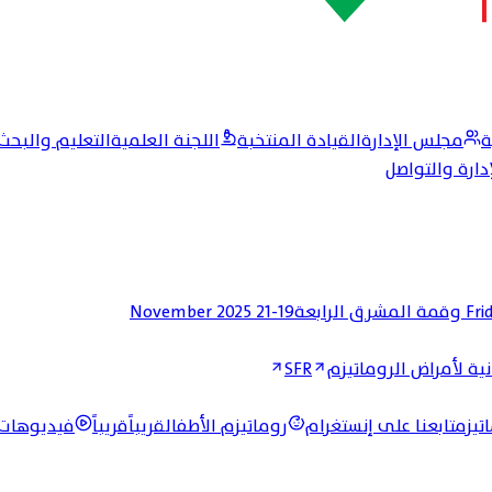
ة
مجلس الإدارة
القيادة المنتخبة
اللجنة العلمية
التعليم والبحث
إدارة والتواصل
19-21 November 2025
Fri
ية لأمراض الروماتيزم
SFR
تيزم
تابعنا على إنستغرام
روماتيزم الأطفال
قريباً
قريباً
فيديوهات 