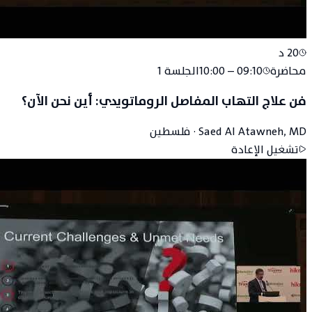
20
د
محاضرة
09:10 – 10:00
الجلسة
1
فن علاج التهاب المفاصل الروماتويدي: أين نحن الآن؟
Saed Al Atawneh, MD
·
فلسطين
تشغيل الإعادة