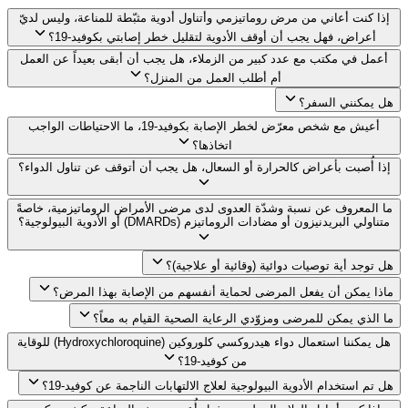
إذا كنت أعاني من مرض روماتيزمي وأتناول أدوية مثبّطة للمناعة، وليس لديّ
أعراض، فهل يجب أن أوقف الأدوية لتقليل خطر إصابتي بكوفيد-19؟
أعمل في مكتب مع عدد كبير من الزملاء، هل يجب أن أبقى بعيداً عن العمل
أم أطلب العمل من المنزل؟
هل يمكنني السفر؟
أعيش مع شخص معرّض لخطر الإصابة بكوفيد-19، ما الاحتياطات الواجب
اتخاذها؟
إذا أُصبت بأعراض كالحرارة أو السعال، هل يجب أن أتوقف عن تناول الدواء؟
ما المعروف عن نسبة وشدّة العدوى لدى مرضى الأمراض الروماتيزمية، خاصةً
متناولي البريدنيزون أو مضادات الروماتيزم (DMARDs) أو الأدوية البيولوجية؟
هل توجد أية توصيات دوائية (وقائية أو علاجية)؟
ماذا يمكن أن يفعل المرضى لحماية أنفسهم من الإصابة بهذا المرض؟
ما الذي يمكن للمرضى ومزوّدي الرعاية الصحية القيام به معاً؟
هل يمكننا استعمال دواء هيدروكسي كلوروكين (Hydroxychloroquine) للوقاية
من كوفيد-19؟
هل تم استخدام الأدوية البيولوجية لعلاج الالتهابات الناجمة عن كوفيد-19؟