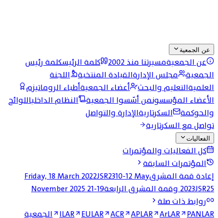
عن الجمعية
عن الجمعية
مسيرتنا منذ 2002
كلمة الرئيس
كلمة رئيس
الجمعية
مجلس الإدارة
القيادة المنتخبة
اللجنة
العلمية
التعليم والبحث
أعضاء الجمعية
أطباء الروماتيزم
الأعضاء المؤسسون
من أسّسوا الجمعية
النظام الداخلي
اللوائح
والحوكمة
السكرتارية
الإدارة والتواصل
تواصل مع السكرتارية
الفعاليات
كل الفعاليات والمؤتمرات
المؤتمرات السابقة
إعادة قمة المشرق
10-12 May
JSR23
Friday, 18 March 2022
JSR25 وقمة المشرق الرابعة
2023
19-21 November 2025
روابط ذات صلة
PANLAR
ArLAR
APLAR
ACR
EULAR
ILAR
الجمعية