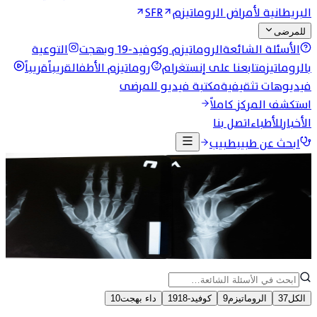
البريطانية لأمراض الروماتيزم
SFR
للمرضى
الأسئلة الشائعة
الروماتيزم وكوفيد-19 وبهجت
التوعية
بالروماتيزم
تابعنا على إنستغرام
روماتيزم الأطفال
قريباً
قريباً
فيديوهات تثقيفية
مكتبة فيديو للمرضى
استكشف المركز كاملاً
الأخبار
للأطباء
اتصل بنا
ابحث عن طبيب
طبيب
الرئيسية
المرضى والجمهور
الأسئلة الشائعة
الأسئلة الشائعة
إجابات تثقيفية عن أمراض الروماتيزم وكوفيد-19 وداء بهجت.
هذه المعلومات عامة ولا تغني عن استشارة طبيبك.
الكل
37
الروماتيزم
9
كوفيد-19
18
داء بهجت
10