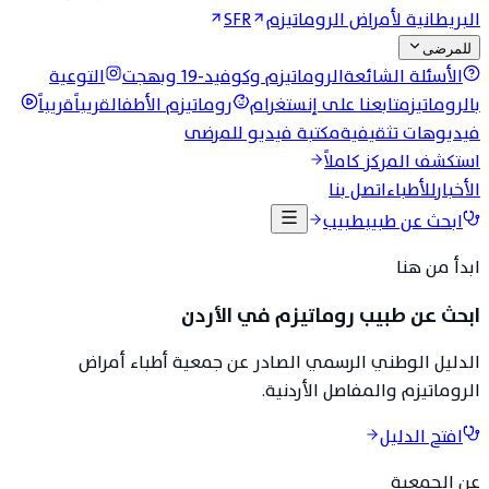
البريطانية لأمراض الروماتيزم
SFR
للمرضى
الأسئلة الشائعة
الروماتيزم وكوفيد-19 وبهجت
التوعية
بالروماتيزم
تابعنا على إنستغرام
روماتيزم الأطفال
قريباً
قريباً
فيديوهات تثقيفية
مكتبة فيديو للمرضى
استكشف المركز كاملاً
الأخبار
للأطباء
اتصل بنا
ابحث عن طبيب
طبيب
ابدأ من هنا
ابحث عن طبيب روماتيزم في الأردن
الدليل الوطني الرسمي الصادر عن جمعية أطباء أمراض
الروماتيزم والمفاصل الأردنية.
افتح الدليل
عن الجمعية