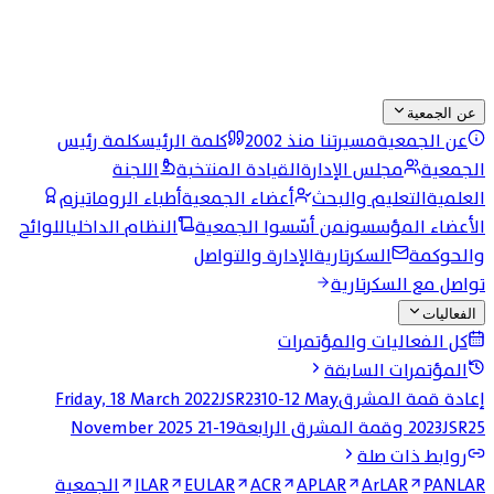
عن الجمعية
عن الجمعية
مسيرتنا منذ 2002
كلمة الرئيس
كلمة رئيس
الجمعية
مجلس الإدارة
القيادة المنتخبة
اللجنة
العلمية
التعليم والبحث
أعضاء الجمعية
أطباء الروماتيزم
الأعضاء المؤسسون
من أسّسوا الجمعية
النظام الداخلي
اللوائح
والحوكمة
السكرتارية
الإدارة والتواصل
تواصل مع السكرتارية
الفعاليات
كل الفعاليات والمؤتمرات
المؤتمرات السابقة
إعادة قمة المشرق
10-12 May
JSR23
Friday, 18 March 2022
JSR25 وقمة المشرق الرابعة
2023
19-21 November 2025
روابط ذات صلة
PANLAR
ArLAR
APLAR
ACR
EULAR
ILAR
الجمعية