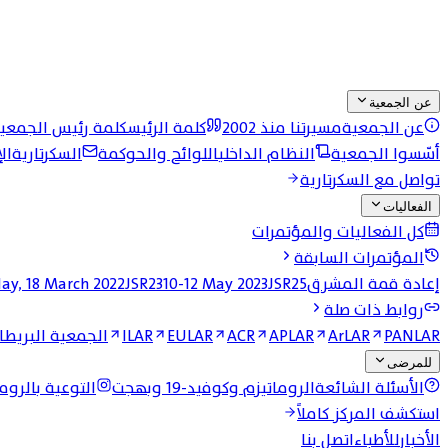
عن الجمعية
عن الجمعية
مسيرتنا منذ 2002
كلمة الرئيس
كلمة رئيس الجمعي
أسّسوا الجمعية
النظام الداخلي
اللوائح والحوكمة
السكرتارية
ال
تواصل مع السكرتارية
الفعاليات
كل الفعاليات والمؤتمرات
المؤتمرات السابقة
إعادة قمة المشرق
JSR25 وقمة المشرق الرابعة
10-12 May 2023
JSR23
day, 18 March 2022
روابط ذات صلة
PANLAR
ArLAR
APLAR
ACR
EULAR
ILAR
الجمعية البريطان
للمرضى
الأسئلة الشائعة
الروماتيزم وكوفيد-19 وبهجت
التوعية بالروما
استكشف المركز كاملاً
الأخبار
للأطباء
اتصل بنا