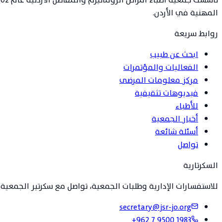
المهنية في الأردن.
روابط سريعة
ابحث عن طبيب
الفعاليات والمؤتمرات
مركز معلومات المرضى
فيديوهات تثقيفية
للأطباء
أخبار الجمعية
أسئلة شائعة
تواصل
السكرتارية
للاستفسارات الإدارية وطلبات الجمعية، تواصل مع سكرتير الجمعية 
secretary@jsr-jo.org
+962 7 9500 1983