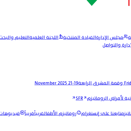
ة
مجلس الإدارة
القيادة المنتخبة
اللجنة العلمية
التعليم والبحث
إدارة والتواصل
19-21 November 2025
Fri
ية لأمراض الروماتيزم
SFR
تيزم
تابعنا على إنستغرام
روماتيزم الأطفال
قريباً
قريباً
فيديوهات 