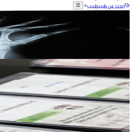
ابحث عن طبيب
طبيب
الرئيسية
الفعاليات
المؤتمرات السابقة
JSR25
JSR25 وقمة المشرق الرابعة لأمراض الروماتيزم
المؤتمر الأردني الثامن لأمراض الروماتيزم، بالتعاون مع المؤتمر 
19-21 تشرين الثاني 2025
فندق جراند حياة، عمّان - الأردن
معرض الصور
442
الجلسات
35
معرض الصور
المؤتمر بالصور
سيتم إضافة صور المؤتمر فور تجهيزها.
اليوم الأول
الأربعاء 19 تشرين الثاني 2025
اليوم الثاني
الخميس 20 تشرين الثاني 2025
صور المؤتمر