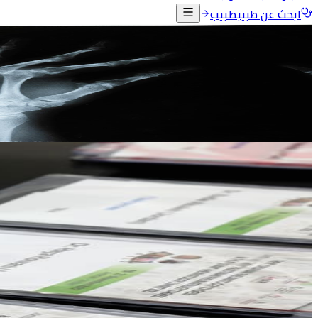
ابحث عن طبيب
طبيب
الرئيسية
الفعاليات
المؤتمرات السابقة
JSR25
JSR25 وقمة المشرق الرابعة لأمراض الروماتيزم
المؤتمر الأردني الثامن لأمراض الروماتيزم، بالتعاون مع المؤتمر 
19-21 تشرين الثاني 2025
فندق جراند حياة، عمّان - الأردن
معرض الصور
442
الجلسات
35
معرض الصور
المؤتمر بالصور
سيتم إضافة صور المؤتمر فور تجهيزها.
اليوم الأول
الأربعاء 19 تشرين الثاني 2025
اليوم الثاني
الخميس 20 تشرين الثاني 2025
صور المؤتمر