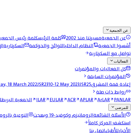
عن الجمعية
عن الجمعية
مسيرتنا منذ 2002
كلمة الرئيس
كلمة رئيس الجمعي
أسّسوا الجمعية
النظام الداخلي
اللوائح والحوكمة
السكرتارية
ال
تواصل مع السكرتارية
الفعاليات
كل الفعاليات والمؤتمرات
المؤتمرات السابقة
إعادة قمة المشرق
JSR25 وقمة المشرق الرابعة
10-12 May 2023
JSR23
day, 18 March 2022
روابط ذات صلة
PANLAR
ArLAR
APLAR
ACR
EULAR
ILAR
الجمعية البريطان
للمرضى
الأسئلة الشائعة
الروماتيزم وكوفيد-19 وبهجت
التوعية بالروما
استكشف المركز كاملاً
الأخبار
للأطباء
اتصل بنا