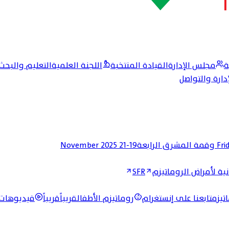
ة
مجلس الإدارة
القيادة المنتخبة
اللجنة العلمية
التعليم والبحث
إدارة والتواصل
19-21 November 2025
Fri
ية لأمراض الروماتيزم
SFR
تيزم
تابعنا على إنستغرام
روماتيزم الأطفال
قريباً
قريباً
فيديوهات 