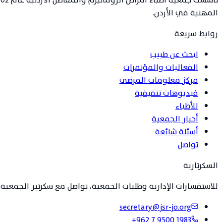
المهنية في الأردن.
روابط سريعة
ابحث عن طبيب
الفعاليات والمؤتمرات
مركز معلومات المرضى
فيديوهات تثقيفية
للأطباء
أخبار الجمعية
أسئلة شائعة
تواصل
السكرتارية
للاستفسارات الإدارية وطلبات الجمعية، تواصل مع سكرتير الجمعية 
secretary@jsr-jo.org
+962 7 9500 1983