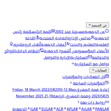
عن الجمعية
عن الجمعية
مسيرتنا منذ 2002
كلمة الرئيس
كلمة رئيس
الجمعية
مجلس الإدارة
القيادة المنتخبة
اللجنة
العلمية
التعليم والبحث
أعضاء الجمعية
أطباء الروماتيزم
الأعضاء المؤسسون
من أسّسوا الجمعية
النظام الداخلي
اللوائح
والحوكمة
السكرتارية
الإدارة والتواصل
تواصل مع السكرتارية
الفعاليات
كل الفعاليات والمؤتمرات
المؤتمرات السابقة
إعادة قمة المشرق
10-12 May
JSR23
Friday, 18 March 2022
JSR25 وقمة المشرق الرابعة
2023
19-21 November 2025
روابط ذات صلة
PANLAR
ArLAR
APLAR
ACR
EULAR
ILAR
الجمعية