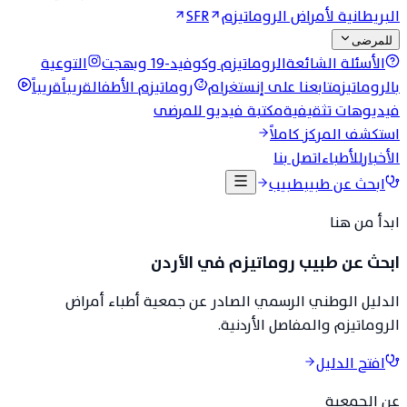
البريطانية لأمراض الروماتيزم
SFR
للمرضى
الأسئلة الشائعة
الروماتيزم وكوفيد-19 وبهجت
التوعية
بالروماتيزم
تابعنا على إنستغرام
روماتيزم الأطفال
قريباً
قريباً
فيديوهات تثقيفية
مكتبة فيديو للمرضى
استكشف المركز كاملاً
الأخبار
للأطباء
اتصل بنا
ابحث عن طبيب
طبيب
ابدأ من هنا
ابحث عن طبيب روماتيزم في الأردن
الدليل الوطني الرسمي الصادر عن جمعية أطباء أمراض
الروماتيزم والمفاصل الأردنية.
افتح الدليل
عن الجمعية